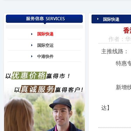
国际快递
香
国际快递
作者：华美
国际空运
主推线路： 
中港快件
特惠专场： 
② 韩
新增线路：
② DH
达】