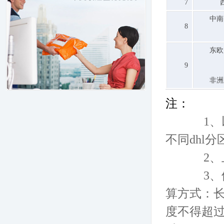
7
中南
8
东欧
9
非洲
注：
1、
不同dhl
2、
3、
算方式：长
度不得超过