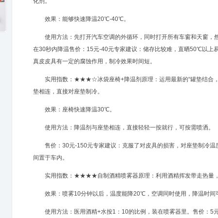
化剂。
效果：能够快速降温20℃-40℃。
使用方法：先打开汽车空调的外循环，同时打开所有车窗和天窗，然
在30秒内降温售价：15元-40元专家建议：储存比较难，直晒50℃以
真皮皮具有一定的腐蚀作用，制冷效果时间短。
实用指数：★★★☆冰袋座椅+降温剂原理：运用最新的“罐垫结合，
垫相连，直接对座垫制冷。
效果：座椅快速降温30℃。
使用方法：降温剂与座垫相连，直接轻轻一按就行，可按需喷洒。
售价：30元-150元专家建议：克服了对皮具的损害，对座垫制冷温
间置于车内。
实用指数：★★★★自制酒精喷雾器原理：利用酒精挥发带走热量
效果：喷雾10分钟以后，温度能降20℃，空调同时使用，降温时间
使用方法：医用酒精+水按1：10的比例，装在喷雾器里。售价：5