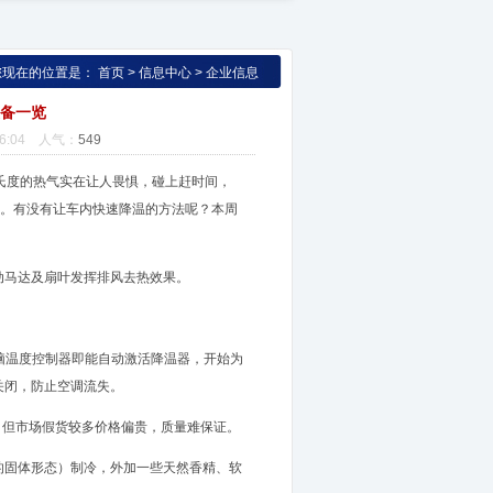
您现在的位置是：
首页
>
信息中心
>
企业信息
装备一览
6:04 人气：
549
氏度的热气实在让人畏惧，碰上赶时间，
热。有没有让车内快速降温的方法呢？本周
马达及扇叶发挥排风去热效果。
。
脑温度控制器即能自动激活降温器，开始为
关闭，防止空调流失。
，但市场假货较多价格偏贵，质量难保证。
固体形态）制冷，外加一些天然香精、软