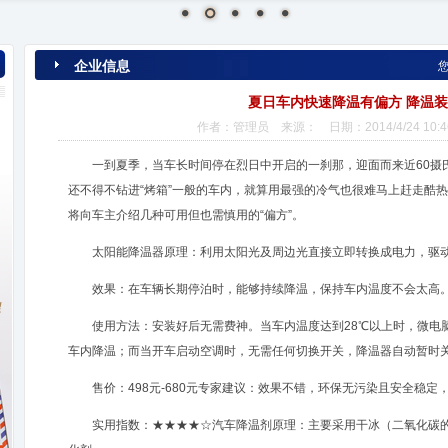
企业信息
夏日车内快速降温有偏方 降温
作者：管理员 来源： 日期：2014/4/24 10:4
一到夏季，当车长时间停在烈日中开启的一刹那，迎面而来近60摄
还不得不钻进“烤箱”一般的车内，就算用最强的冷气也很难马上赶走酷
将向车主介绍几种可用但也需慎用的“偏方”。
太阳能降温器原理：利用太阳光及周边光直接立即转换成电力，驱动
效果：在车辆长期停泊时，能够持续降温，保持车内温度不会太高
使用方法：安装好后无需费神。当车内温度达到28℃以上时，微电
车内降温；而当开车启动空调时，无需任何切换开关，降温器自动暂时
售价：498元-680元专家建议：效果不错，环保无污染且安全稳定
实用指数：★★★★☆汽车降温剂原理：主要采用干冰（二氧化碳的