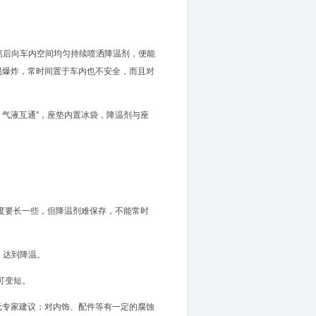
后向车内空间均匀持续喷洒降温剂，便能
上易爆炸，常时间置于车内也不安全，而且对
气液互通”，座垫内置冰袋，降温剂与座
度要长一些，但降温剂难保存，不能常时
，达到降温。
可变短。
元专家建议：对内饰、配件等有一定的腐蚀